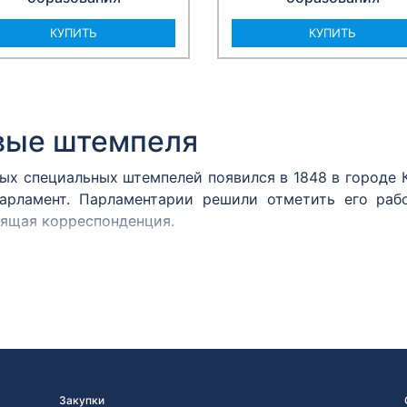
КУПИТЬ
КУПИТЬ
вые штемпеля
вых специальных штемпелей появился в 1848 в городе
арламент. Парламентарии решили отметить его раб
дящая корреспонденция.
м принято считать почтовый штемпель Политехничес
 им. А.С. Попова хранится оттиск штемпеля, сделан
2 года.
ня
марку в день ее официального выхода, является штем
вых знаков почтовой оплаты значительно увеличивае
Закупки