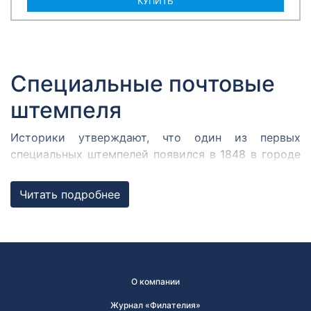
КУПИТЬ
Специальные почтовые
штемпеля
Историки утверждают, что один из первых
специальных штемпелей появился в 1848 в городе
Кромержиже. Здесь во время революции 1848 года
собрался Кромержижский парламент.
Читать подробнее
Парламентарии решили отметить его работу
специальным почтовым штемпелем, которым
гасилась вся входящая и исходящая
корреспонденция.
В России первым специальным штемпелем принято
О компании
считать почтовый штемпель Политехнической
Журнал «Филателия»