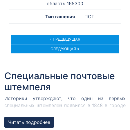
область 165300
ПСТ
« ПРЕДЫДУЩАЯ
СЛЕДУЮЩАЯ »
Специальные почтовые
штемпеля
Историки утверждают, что один из первых
специальных штемпелей появился в 1848 в городе
Кромержиже. Здесь во время революции 1848 года
собрался Кромержижский парламент.
Читать подробнее
Парламентарии решили отметить его работу