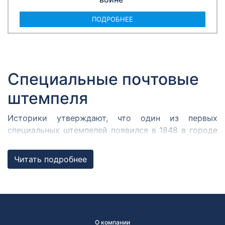
ПОДРОБНЕЕ
Специальные почтовые
штемпеля
Историки утверждают, что один из первых
специальных штемпелей появился в 1848 в городе
Кромержиже. Здесь во время революции 1848 года
собрался Кромержижский парламент.
Читать подробнее
Парламентарии решили отметить его работу
специальным почтовым штемпелем, которым
гасилась вся входящая и исходящая
корреспонденция.
В России первым специальным штемпелем принято
О компании