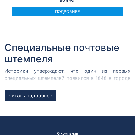
ПОДРОБНЕЕ
Специальные почтовые
штемпеля
Историки утверждают, что один из первых
специальных штемпелей появился в 1848 в городе
Кромержиже. Здесь во время революции 1848 года
собрался Кромержижский парламент.
Читать подробнее
Парламентарии решили отметить его работу
специальным почтовым штемпелем, которым
гасилась вся входящая и исходящая
корреспонденция.
В России первым специальным штемпелем принято
О компании