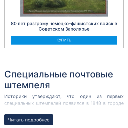
80 лет разгрому немецко-фашистских войск в
Советском Заполярье
КУПИТЬ
Специальные почтовые
штемпеля
Историки утверждают, что один из первых
специальных штемпелей появился в 1848 в городе
Кромержиже. Здесь во время революции 1848 года
собрался Кромержижский парламент.
Читать подробнее
Парламентарии решили отметить его работу