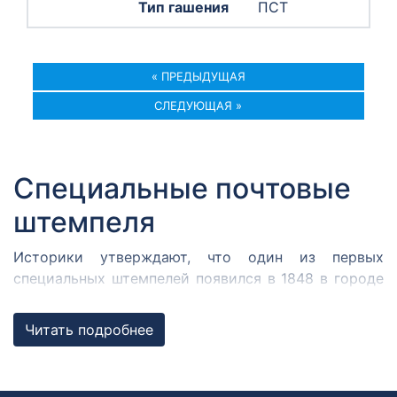
ПСТ
« ПРЕДЫДУЩАЯ
СЛЕДУЮЩАЯ »
Специальные почтовые
штемпеля
Историки утверждают, что один из первых
специальных штемпелей появился в 1848 в городе
Кромержиже. Здесь во время революции 1848 года
собрался Кромержижский парламент.
Читать подробнее
Парламентарии решили отметить его работу
специальным почтовым штемпелем, которым
гасилась вся входящая и исходящая