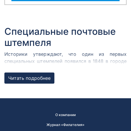
Специальные почтовые
штемпеля
Историки утверждают, что один из первых
специальных штемпелей появился в 1848 в городе
Кромержиже. Здесь во время революции 1848 года
собрался Кромержижский парламент.
Читать подробнее
Парламентарии решили отметить его работу
специальным почтовым штемпелем, которым
гасилась вся входящая и исходящая
корреспонденция.
В России первым специальным штемпелем принято
О компании
считать почтовый штемпель Политехнической
Журнал «Филателия»
выставки, состоявшейся в Москве в 1872 году. В