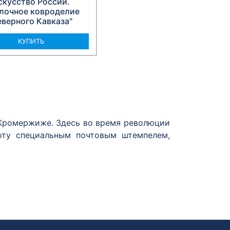
скусство России.
лочное ковроделие
верного Кавказа"
КУПИТЬ
 Кромержиже. Здесь во время революции
оту специальным почтовым штемпелем,
кой выставки, состоявшейся в Москве в
ного с оригинала, в котором нет даты.