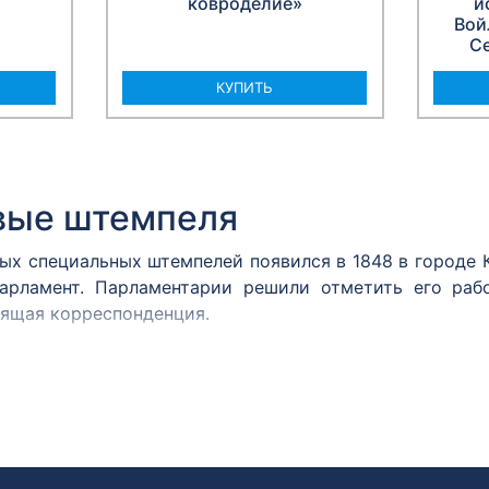
ковроделие»
и
Вой
Се
КУПИТЬ
вые штемпеля
вых специальных штемпелей появился в 1848 в городе
арламент. Парламентарии решили отметить его раб
дящая корреспонденция.
м принято считать почтовый штемпель Политехничес
 им. А.С. Попова хранится оттиск штемпеля, сделан
2 года.
ня