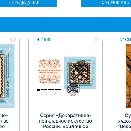
« ПРЕДЫДУЩАЯ
СЛЕДУЮЩАЯ »
№ 1983
№ СН
но-
Серия «Декоративно-
Су
ство
прикладное искусство
худо
ое
России. Войлочное
"Дек