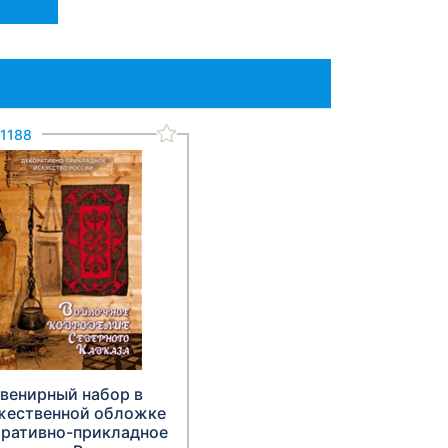
1188
венирный набор в
жественной обложке
оративно-прикладное