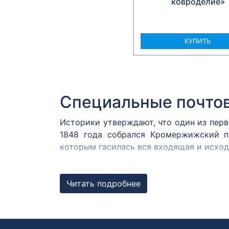
ковроделие»
КУПИТЬ
Специальные почто
Историки утверждают, что один из пер
1848 года собрался Кромержижский п
которым гасилась вся входящая и исхо
В России первым специальным штемпеле
1872 году. В Центральном музее связи
Читать подробнее
Известны оттиски с датой 12 августа 187
Штемпель первого д