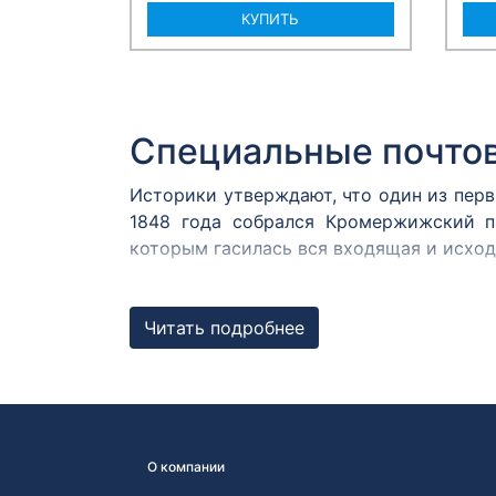
КУПИТЬ
Специальные почто
Историки утверждают, что один из пер
1848 года собрался Кромержижский п
которым гасилась вся входящая и исхо
В России первым специальным штемпеле
1872 году. В Центральном музее связи
Читать подробнее
Известны оттиски с датой 12 августа 187
Штемпель первого д
Любой штемпель, погасивший почтовую 
США заметили, что в день выпуска но
О компании
почтовых отправлений. Чтобы усилить 