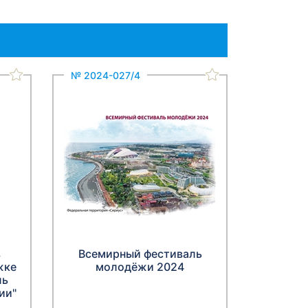
№ 2024-027/4
в
Всемирный фестиваль
жке
молодёжи 2024
ль
ии"