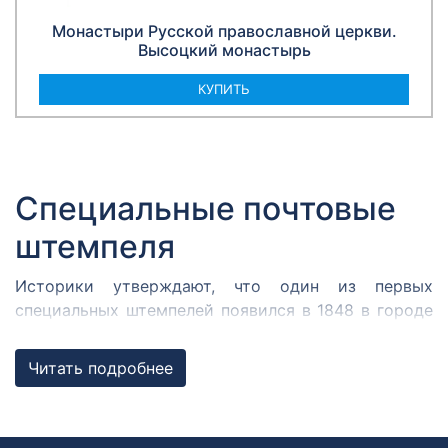
Монастыри Русской православной церкви.
Высоцкий монастырь
КУПИТЬ
Специальные почтовые
штемпеля
Историки утверждают, что один из первых
специальных штемпелей появился в 1848 в городе
Кромержиже. Здесь во время революции 1848 года
собрался Кромержижский парламент.
Читать подробнее
Парламентарии решили отметить его работу
специальным почтовым штемпелем, которым
гасилась вся входящая и исходящая