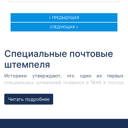
« ПРЕДЫДУЩАЯ
СЛЕДУЮЩАЯ »
Специальные почтовые
штемпеля
Историки утверждают, что один из первых
специальных штемпелей появился в 1848 в городе
Кромержиже. Здесь во время революции 1848 года
собрался Кромержижский парламент.
Читать подробнее
Парламентарии решили отметить его работу
специальным почтовым штемпелем, которым
гасилась вся входящая и исходящая
корреспонденция.