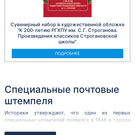
Сувенирный набор в художественной обложке
"К 200-летию РГХПУ им. С.Г. Строганова.
Произведения классиков Строгановской
школы"
ПОДРОБНЕЕ
Специальные почтовые
штемпеля
Историки утверждают, что один из первых
специальных штемпелей появился в 1848 в городе
Кромержиже. Здесь во время революции 1848 года
собрался Кромержижский парламент.