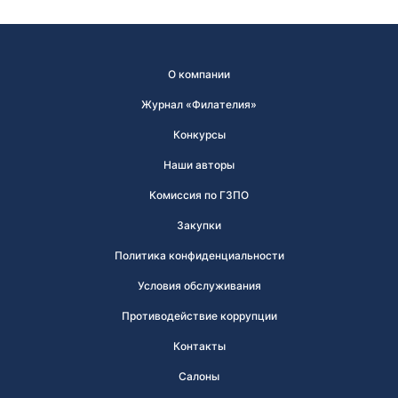
гасилась вся входящая и исходящая
корреспонденция.
В России первым специальным штемпелем принято
О компании
считать почтовый штемпель Политехнической
Журнал «Филателия»
выставки, состоявшейся в Москве в 1872 году. В
Конкурсы
Центральном музее связи им. А.С. Попова хранится
оттиск штемпеля, сделанного с оригинала, в
Наши авторы
котором нет даты. Известны оттиски с датой 12
Комиссия по ГЗПО
августа 1872 года.
Закупки
Штемпель первого дня
Политика конфиденциальности
Любой штемпель, погасивший почтовую марку в
Условия обслуживания
день ее официального выхода, является
Противодействие коррупции
штемпелем «первого дня». Однако почтовики США
заметили, что в день выпуска новых знаков
Контакты
почтовой оплаты значительно увеличивается
Салоны
объемы продаж этих марок и число почтовых