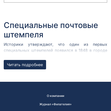
Специальные почтовые
штемпеля
Историки утверждают, что один из первых
специальных штемпелей появился в 1848 в городе
Кромержиже. Здесь во время революции 1848 года
собрался Кромержижский парламент.
Читать подробнее
Парламентарии решили отметить его работу
специальным почтовым штемпелем, которым
гасилась вся входящая и исходящая
корреспонденция.
В России первым специальным штемпелем принято
О компании
считать почтовый штемпель Политехнической
Журнал «Филателия»
выставки, состоявшейся в Москве в 1872 году. В