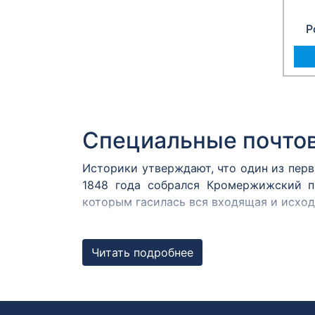
Р
Специальные почто
Историки утверждают, что один из пер
1848 года собрался Кромержижский п
которым гасилась вся входящая и исхо
В России первым специальным штемпеле
1872 году. В Центральном музее связи
Читать подробнее
Известны оттиски с датой 12 августа 187
Штемпель первого д