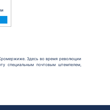
ии
 Кромержиже. Здесь во время революции
оту специальным почтовым штемпелем,
кой выставки, состоявшейся в Москве в
ного с оригинала, в котором нет даты.