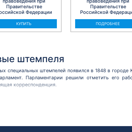
правоведения при
правоведения при
Правительстве
Правительстве
оссийской Федерации
Российской Федерац
КУПИТЬ
ПОДРОБНЕЕ
вые штемпеля
вых специальных штемпелей появился в 1848 в городе
арламент. Парламентарии решили отметить его раб
дящая корреспонденция.
м принято считать почтовый штемпель Политехничес
 им. А.С. Попова хранится оттиск штемпеля, сделан
2 года.
ня