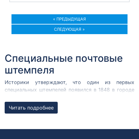
« ПРЕДЫДУЩАЯ
СЛЕДУЮЩАЯ »
Специальные почтовые
штемпеля
Историки утверждают, что один из первых
специальных штемпелей появился в 1848 в городе
Кромержиже. Здесь во время революции 1848 года
собрался Кромержижский парламент.
Читать подробнее
Парламентарии решили отметить его работу
специальным почтовым штемпелем, которым
гасилась вся входящая и исходящая
корреспонденция.