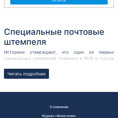
КУПИТЬ
Специальные почтовые
штемпеля
Историки утверждают, что один из первых
специальных штемпелей появился в 1848 в городе
Кромержиже. Здесь во время революции 1848 года
собрался Кромержижский парламент.
Читать подробнее
Парламентарии решили отметить его работу
специальным почтовым штемпелем, которым
гасилась вся входящая и исходящая
корреспонденция.
В России первым специальным штемпелем принято
О компании
считать почтовый штемпель Политехнической
Журнал «Филателия»