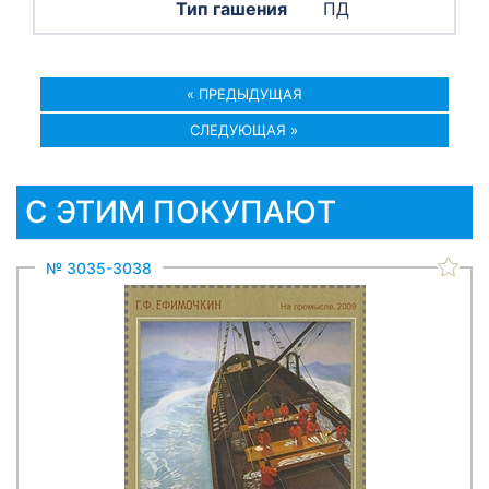
ПД
« ПРЕДЫДУЩАЯ
СЛЕДУЮЩАЯ »
С ЭТИМ ПОКУПАЮТ
№ 3035-3038