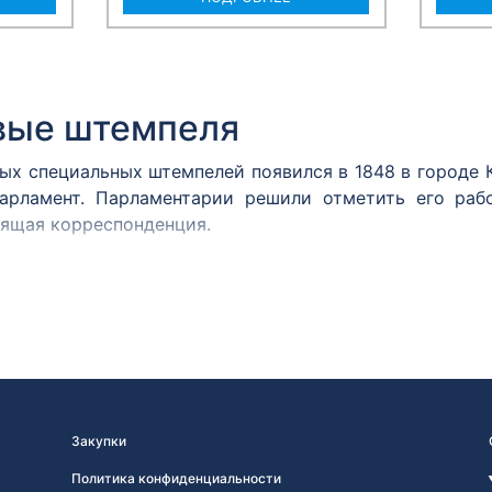
вые штемпеля
вых специальных штемпелей появился в 1848 в городе
арламент. Парламентарии решили отметить его раб
дящая корреспонденция.
м принято считать почтовый штемпель Политехничес
 им. А.С. Попова хранится оттиск штемпеля, сделан
2 года.
ня
марку в день ее официального выхода, является штем
вых знаков почтовой оплаты значительно увеличивае
Закупки
интерес к новым выпускам, почтовые администрации 
Политика конфиденциальности