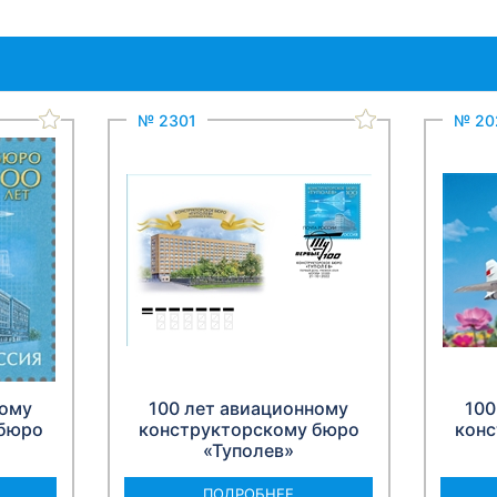
№ 2301
№ 20
ному
100 лет авиационному
100
 бюро
конструкторскому бюро
конс
«Туполев»
ПОДРОБНЕЕ