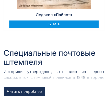
Ледокол «Пайлот»
КУПИТЬ
Специальные почтовые
штемпеля
Историки утверждают, что один из первых
специальных штемпелей появился в 1848 в городе
Кромержиже. Здесь во время революции 1848 года
собрался Кромержижский парламент.
Читать подробнее
Парламентарии решили отметить его работу
специальным почтовым штемпелем, которым
гасилась вся входящая и исходящая