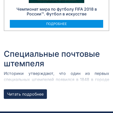
Чемпионат мира по футболу FIFA 2018 в
России™. Футбол в искусстве
ПОДРОБНЕЕ
Специальные почтовые
штемпеля
Историки утверждают, что один из первых
специальных штемпелей появился в 1848 в городе
Кромержиже. Здесь во время революции 1848 года
собрался Кромержижский парламент.
Читать подробнее
Парламентарии решили отметить его работу
специальным почтовым штемпелем, которым
гасилась вся входящая и исходящая