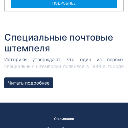
ПОДРОБНЕЕ
Специальные почтовые
штемпеля
Историки утверждают, что один из первых
специальных штемпелей появился в 1848 в городе
Кромержиже. Здесь во время революции 1848 года
собрался Кромержижский парламент.
Читать подробнее
Парламентарии решили отметить его работу
специальным почтовым штемпелем, которым
гасилась вся входящая и исходящая
корреспонденция.
В России первым специальным штемпелем принято
О компании
считать почтовый штемпель Политехнической