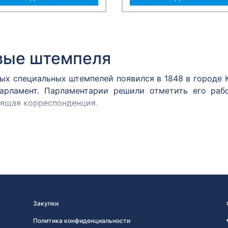
вые штемпеля
вых специальных штемпелей появился в 1848 в городе
арламент. Парламентарии решили отметить его раб
дящая корреспонденция.
м принято считать почтовый штемпель Политехничес
 им. А.С. Попова хранится оттиск штемпеля, сделан
2 года.
ня
марку в день ее официального выхода, является штем
вых знаков почтовой оплаты значительно увеличивае
Закупки
интерес к новым выпускам, почтовые администрации 
Политика конфиденциальности