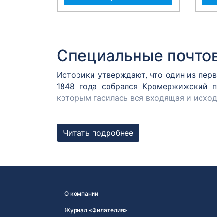
Специальные почто
Историки утверждают, что один из пер
1848 года собрался Кромержижский п
которым гасилась вся входящая и исхо
В России первым специальным штемпеле
1872 году. В Центральном музее связи
Читать подробнее
Известны оттиски с датой 12 августа 187
Штемпель первого д
Любой штемпель, погасивший почтовую 
США заметили, что в день выпуска но
О компании
почтовых отправлений. Чтобы усилить 
Журнал «Филателия»