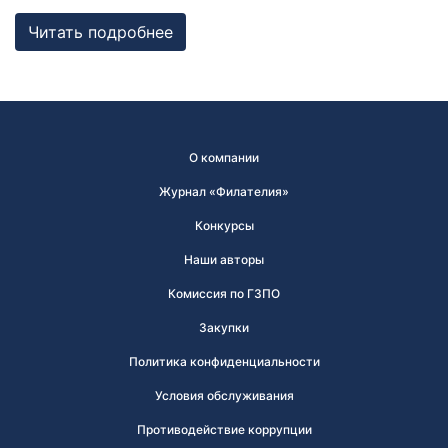
собрался Кромержижский парламент.
Читать подробнее
Парламентарии решили отметить его работу
специальным почтовым штемпелем, которым
гасилась вся входящая и исходящая
корреспонденция.
В России первым специальным штемпелем принято
О компании
считать почтовый штемпель Политехнической
Журнал «Филателия»
выставки, состоявшейся в Москве в 1872 году. В
Конкурсы
Центральном музее связи им. А.С. Попова хранится
оттиск штемпеля, сделанного с оригинала, в
Наши авторы
котором нет даты. Известны оттиски с датой 12
Комиссия по ГЗПО
августа 1872 года.
Закупки
Штемпель первого дня
Политика конфиденциальности
Любой штемпель, погасивший почтовую марку в
Условия обслуживания
день ее официального выхода, является
Противодействие коррупции
штемпелем «первого дня». Однако почтовики США