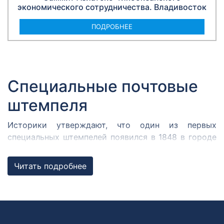
экономического сотрудничества. Владивосток
ПОДРОБНЕЕ
Специальные почтовые
штемпеля
Историки утверждают, что один из первых
специальных штемпелей появился в 1848 в городе
Кромержиже. Здесь во время революции 1848 года
собрался Кромержижский парламент.
Читать подробнее
Парламентарии решили отметить его работу
специальным почтовым штемпелем, которым
гасилась вся входящая и исходящая
корреспонденция.