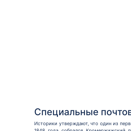
Специальные почто
Историки утверждают, что один из пер
1848 года собрался Кромержижский п