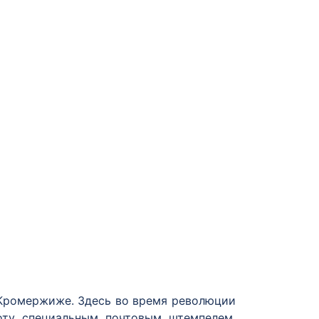
 Кромержиже. Здесь во время революции
оту специальным почтовым штемпелем,