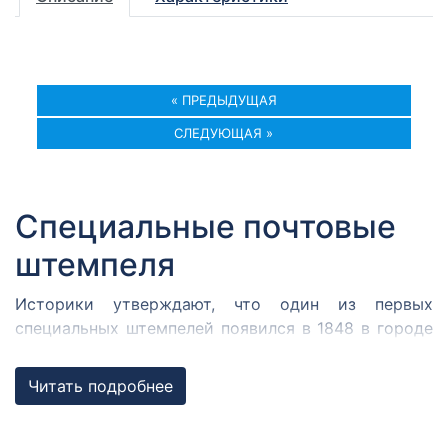
« ПРЕДЫДУЩАЯ
СЛЕДУЮЩАЯ »
Специальные почтовые
штемпеля
Историки утверждают, что один из первых
специальных штемпелей появился в 1848 в городе
Кромержиже. Здесь во время революции 1848 года
собрался Кромержижский парламент.
Читать подробнее
Парламентарии решили отметить его работу
специальным почтовым штемпелем, которым