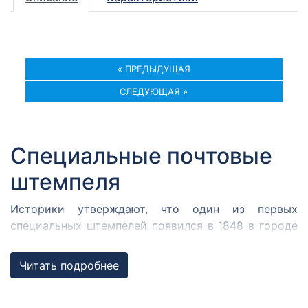
« ПРЕДЫДУЩАЯ
СЛЕДУЮЩАЯ »
Специальные почтовые
штемпеля
Историки утверждают, что один из первых
специальных штемпелей появился в 1848 в городе
Кромержиже. Здесь во время революции 1848 года
собрался Кромержижский парламент.
Читать подробнее
Парламентарии решили отметить его работу
специальным почтовым штемпелем, которым