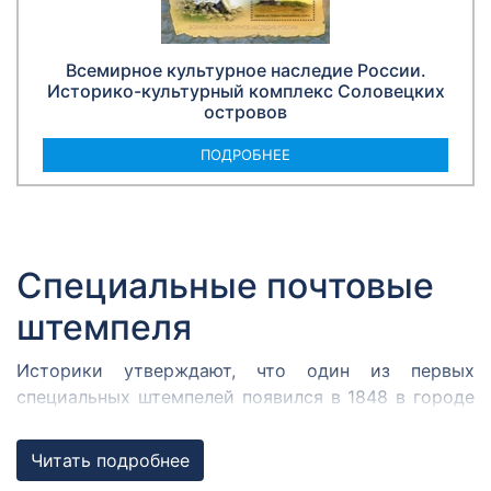
Всемирное культурное наследие России.
Историко-культурный комплекс Соловецких
островов
ПОДРОБНЕЕ
Специальные почтовые
штемпеля
Историки утверждают, что один из первых
специальных штемпелей появился в 1848 в городе
Кромержиже. Здесь во время революции 1848 года
собрался Кромержижский парламент.
Читать подробнее
Парламентарии решили отметить его работу