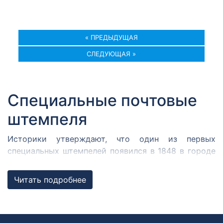
« ПРЕДЫДУЩАЯ
СЛЕДУЮЩАЯ »
Специальные почтовые
штемпеля
Историки утверждают, что один из первых
специальных штемпелей появился в 1848 в городе
Кромержиже. Здесь во время революции 1848 года
собрался Кромержижский парламент.
Читать подробнее
Парламентарии решили отметить его работу
специальным почтовым штемпелем, которым
гасилась вся входящая и исходящая
корреспонденция.