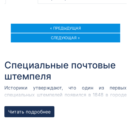
« ПРЕДЫДУЩАЯ
СЛЕДУЮЩАЯ »
Специальные почтовые
штемпеля
Историки утверждают, что один из первых
специальных штемпелей появился в 1848 в городе
Кромержиже. Здесь во время революции 1848 года
собрался Кромержижский парламент.
Читать подробнее
Парламентарии решили отметить его работу
специальным почтовым штемпелем, которым
гасилась вся входящая и исходящая