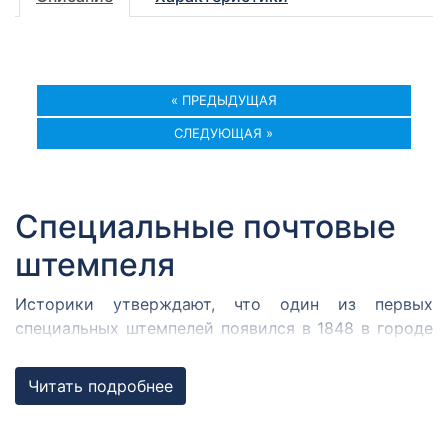
« ПРЕДЫДУЩАЯ
СЛЕДУЮЩАЯ »
Специальные почтовые
штемпеля
Историки утверждают, что один из первых
специальных штемпелей появился в 1848 в городе
Кромержиже. Здесь во время революции 1848 года
собрался Кромержижский парламент.
Читать подробнее
Парламентарии решили отметить его работу
специальным почтовым штемпелем, которым