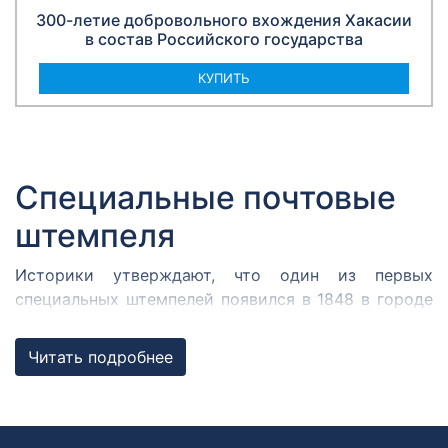
300-летие добровольного вхождения Хакасии
в состав Российского государства
КУПИТЬ
Специальные почтовые
штемпеля
Историки утверждают, что один из первых
специальных штемпелей появился в 1848 в городе
Кромержиже. Здесь во время революции 1848 года
собрался Кромержижский парламент.
Читать подробнее
Парламентарии решили отметить его работу
специальным почтовым штемпелем, которым
гасилась вся входящая и исходящая
корреспонденция.