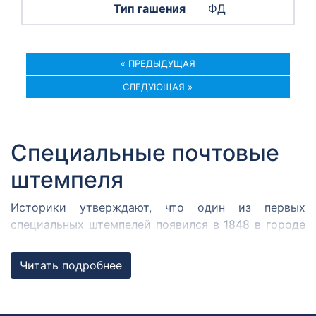
ФД
« ПРЕДЫДУЩАЯ
СЛЕДУЮЩАЯ »
Специальные почтовые
штемпеля
Историки утверждают, что один из первых
специальных штемпелей появился в 1848 в городе
Кромержиже. Здесь во время революции 1848 года
собрался Кромержижский парламент.
Читать подробнее
Парламентарии решили отметить его работу
специальным почтовым штемпелем, которым
гасилась вся входящая и исходящая