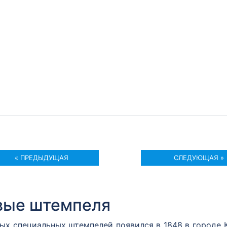
« ПРЕДЫДУЩАЯ
СЛЕДУЮЩАЯ »
вые штемпеля
вых специальных штемпелей появился в 1848 в городе