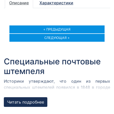
Описание
Характеристики
« ПРЕДЫДУЩАЯ
СЛЕДУЮЩАЯ »
Специальные почтовые
штемпеля
Историки утверждают, что один из первых
специальных штемпелей появился в 1848 в городе
Кромержиже. Здесь во время революции 1848 года
собрался Кромержижский парламент.
Читать подробнее
Парламентарии решили отметить его работу
специальным почтовым штемпелем, которым