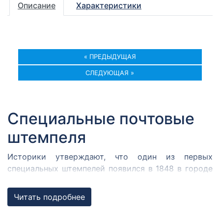
Описание
Характеристики
« ПРЕДЫДУЩАЯ
СЛЕДУЮЩАЯ »
Специальные почтовые
штемпеля
Историки утверждают, что один из первых
специальных штемпелей появился в 1848 в городе
Кромержиже. Здесь во время революции 1848 года
собрался Кромержижский парламент.
Читать подробнее
Парламентарии решили отметить его работу
специальным почтовым штемпелем, которым