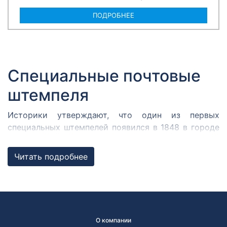
ПОДРОБНЕЕ
Специальные почтовые
штемпеля
Историки утверждают, что один из первых
специальных штемпелей появился в 1848 в городе
Кромержиже. Здесь во время революции 1848 года
собрался Кромержижский парламент.
Читать подробнее
Парламентарии решили отметить его работу
специальным почтовым штемпелем, которым
гасилась вся входящая и исходящая
корреспонденция.
В России первым специальным штемпелем принято
О компании