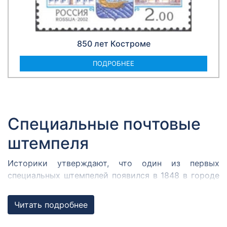
850 лет Костроме
ПОДРОБНЕЕ
Специальные почтовые
штемпеля
Историки утверждают, что один из первых
специальных штемпелей появился в 1848 в городе
Кромержиже. Здесь во время революции 1848 года
собрался Кромержижский парламент.
Читать подробнее
Парламентарии решили отметить его работу
специальным почтовым штемпелем, которым