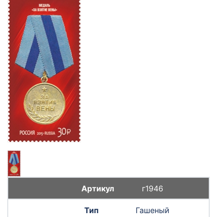
г1946
Гашеный