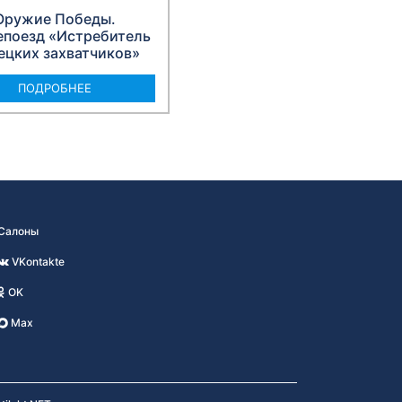
Оружие Победы.
епоезд «Истребитель
ецких захватчиков»
ПОДРОБНЕЕ
Салоны
VKontakte
OK
Max