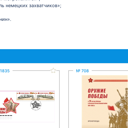
ль немецких захватчиков»;
нин».
1835
№ 708