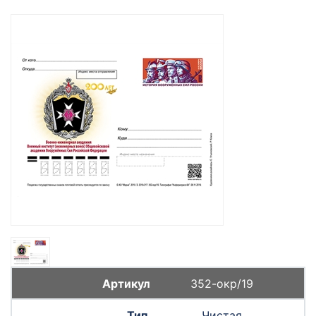
352-окр/19
Чистая