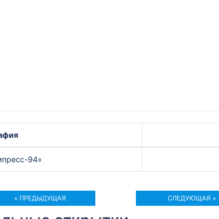
афия
пресс-94»
« ПРЕДЫДУЩАЯ
СЛЕДУЮЩАЯ »