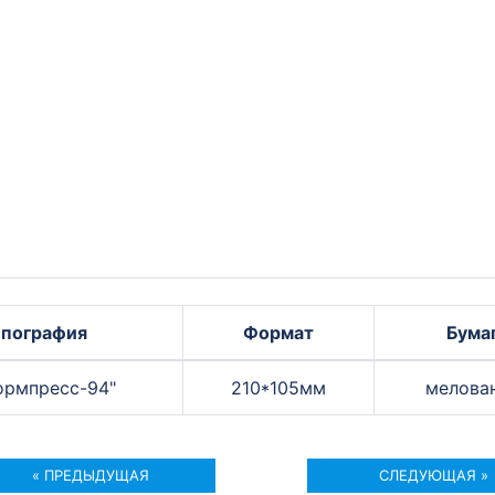
ипография
Формат
Бума
ормпресс-94"
210*105мм
мелова
« ПРЕДЫДУЩАЯ
СЛЕДУЮЩАЯ »