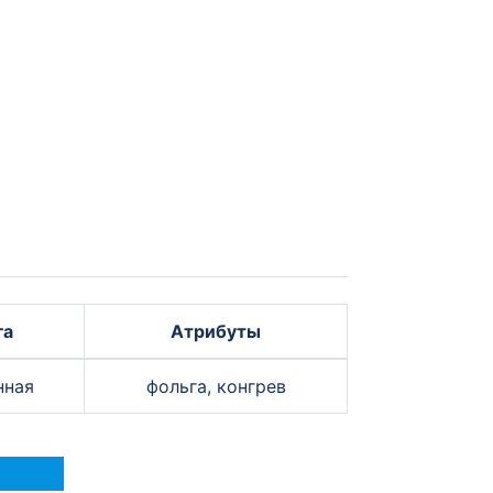
га
Атрибуты
нная
фольга, конгрев