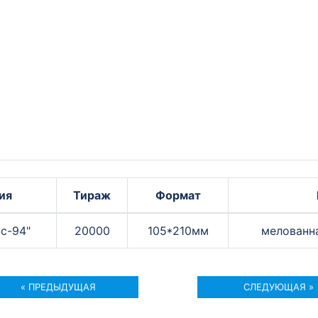
ия
Тираж
Формат
с-94"
20000
105*210мм
мелованна
« ПРЕДЫДУЩАЯ
СЛЕДУЮЩАЯ »