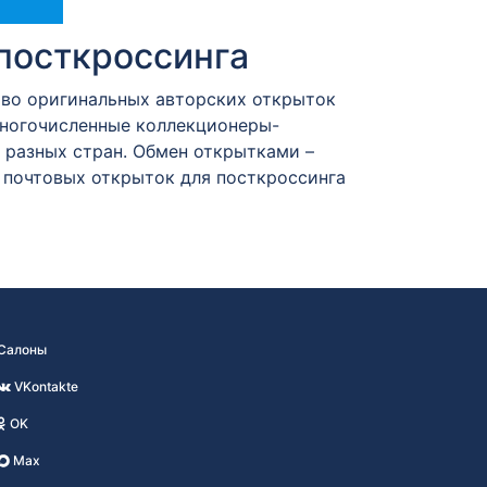
посткроссинга
тво оригинальных авторских открыток
Многочисленные коллекционеры-
разных стран. Обмен открытками –
 почтовых открыток для посткроссинга
Салоны
VKontakte
OK
Max