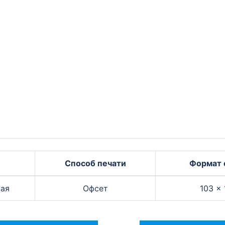
Способ печати
Формат 
ая
Офсет
103 ×