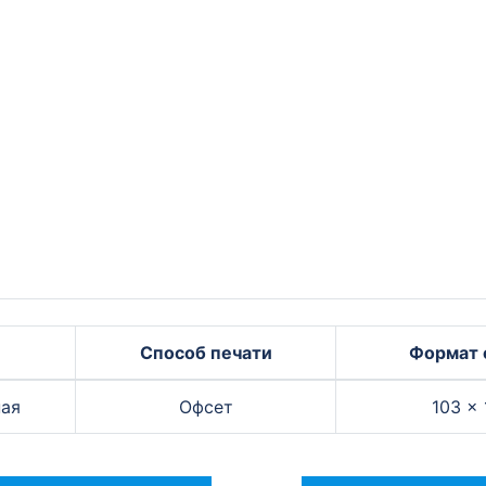
Способ печати
Формат 
ая
Офсет
103 ×