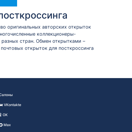
посткроссинга
тво оригинальных авторских открыток
Многочисленные коллекционеры-
разных стран. Обмен открытками –
 почтовых открыток для посткроссинга
Салоны
VKontakte
OK
Max