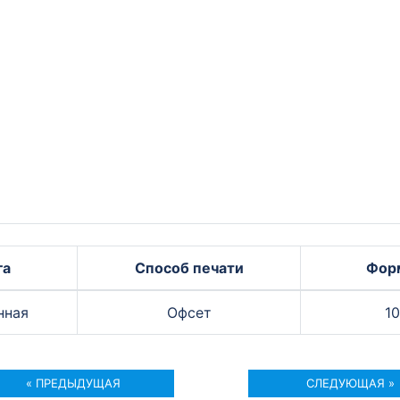
га
Способ печати
Фор
нная
Офсет
1
« ПРЕДЫДУЩАЯ
СЛЕДУЮЩАЯ »