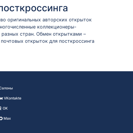
посткроссинга
тво оригинальных авторских открыток
Многочисленные коллекционеры-
разных стран. Обмен открытками –
 почтовых открыток для посткроссинга
Салоны
VKontakte
OK
Max