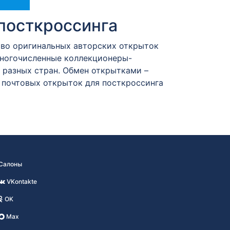
посткроссинга
тво оригинальных авторских открыток
Многочисленные коллекционеры-
разных стран. Обмен открытками –
 почтовых открыток для посткроссинга
Салоны
VKontakte
OK
Max