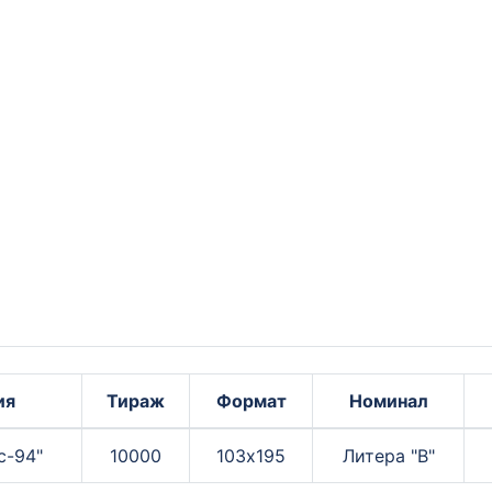
ия
Тираж
Формат
Номинал
с-94"
10000
103х195
Литера "В"